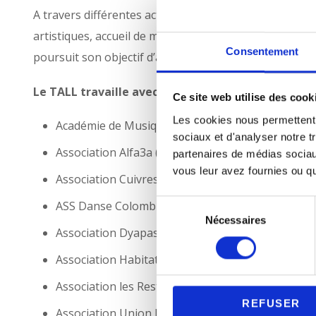
A travers différentes actions et partenariats (visites 
artistiques, accueil de manifestations), le TALL rayonn
Consentement
poursuit son objectif d’accessibilité et d’ouverture.
Le TALL travaille avec :
Ce site web utilise des cook
Les cookies nous permettent d
Académie de Musique et Danse de la CCMP (AMD
sociaux et d'analyser notre t
Association Alfa3a (Centre d’Accueil des Demandeu
partenaires de médias sociaux
vous leur avez fournies ou qu'
Association Cuivres en Dombes
S
ASS Danse Colombier Sagneux
Nécessaires
é
Association Dyapason
l
e
Association Habitat Humanisme
c
Association les Restos du Cœur
t
REFUSER
i
Association Union Laïque de Miribel (section Cin