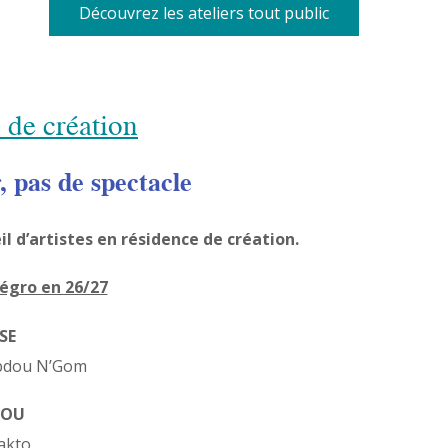
Découvrez les ateliers tout public
 de création
, pas de spectacle
il d’artistes en résidence de création.
llégro en 26/27
SE
 Abdou N’Gom
JOU
akto