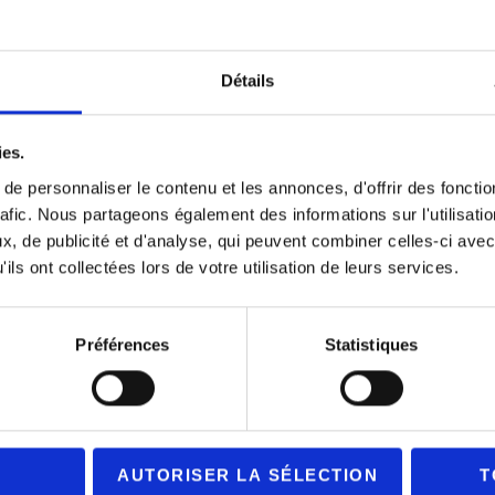
d’exposition, venues aux spectacles, ateliers
e auprès de tous les publics du territoire et
Détails
ies.
e personnaliser le contenu et les annonces, d'offrir des fonctio
)
rafic. Nous partageons également des informations sur l'utilisati
rs d’Asile)
, de publicité et d'analyse, qui peuvent combiner celles-ci avec
ils ont collectées lors de votre utilisation de leurs services.
Préférences
Statistiques
AUTORISER LA SÉLECTION
T
éma, Danse et Théâtre),