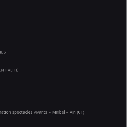
NES
ENTIALITÉ
ion spectacles vivants – Miribel – Ain (01)