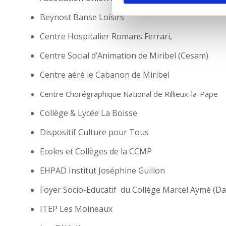
o
Beynost Banse Loisirs
n
d
Centre Hospitalier Romans Ferrari,
u
c
Centre Social d’Animation de Miribel (Cesam)
o
Centre aéré le Cabanon de Miribel
n
s
Centre Chorégraphique National de Rillieux-la-Pape
e
Collège & Lycée La Boisse
n
t
Dispositif Culture pour Tous
e
m
Ecoles et Collèges de la CCMP
e
EHPAD Institut Joséphine Guillon
n
t
Foyer Socio-Educatif du Collège Marcel Aymé (D
ITEP Les Moineaux