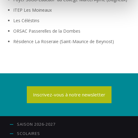
e
ITEP Les Moineaux
n
Les Céléstins
t
ORSAC Passerelles de la Dombes
Résidence La Roseraie (Saint-Maurice de Beynost)
Inscrivez-vous à notre newsletter
SAISON 2026-2027
SCOLAIRES