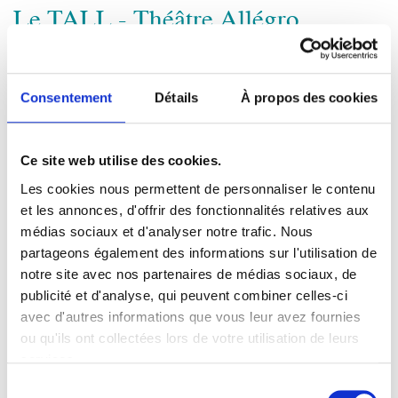
Le TALL - Théâtre Allégro
rayonne auprès de tous les publics
A travers différentes actions et partenariats (visites d’exposition,
Consentement
Détails
À propos des cookies
venues aux spectacles, ateliers artistiques, accueil de
manifestations), le TALL rayonne auprès de tous les publics du
Ce site web utilise des cookies.
territoire et poursuit son objectif d’accessibilité et d’ouverture.
Les cookies nous permettent de personnaliser le contenu
Le TALL travaille avec :
et les annonces, d'offrir des fonctionnalités relatives aux
médias sociaux et d'analyser notre trafic. Nous
Académie de Musique et Danse de la CCMP (AMD)
partageons également des informations sur l'utilisation de
Association Alfa3a (Centre d’Accueil des Demandeurs
notre site avec nos partenaires de médias sociaux, de
d’Asile)
publicité et d'analyse, qui peuvent combiner celles-ci
avec d'autres informations que vous leur avez fournies
Association Cuivres en Dombes
ou qu'ils ont collectées lors de votre utilisation de leurs
ASS Danse Colombier Sagneux
services.
Association Dyapason
S