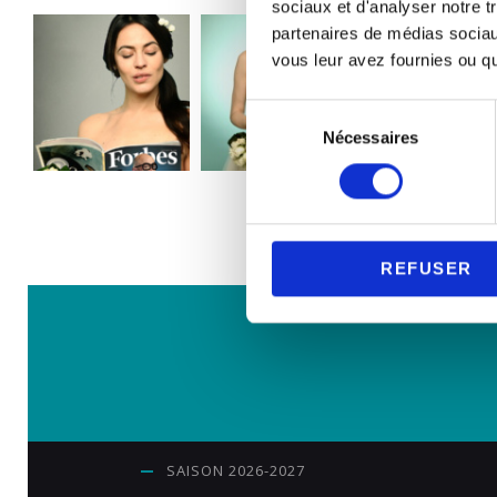
sociaux et d'analyser notre t
partenaires de médias sociaux
vous leur avez fournies ou qu'
S
Nécessaires
é
l
e
c
t
REFUSER
i
o
n
d
u
c
o
n
SAISON 2026-2027
s