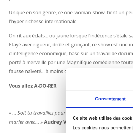
Unique en son genre, ce one-woman-show tient un pe
l’hyper richesse internationale.
On rit aux éclats… ou jaune lorsque l’indécence s’étale s
Etayé avec rigueur, drôle et grinçant, ce show est une i
d’intelligence économique, basé sur un travail de docu
porté à merveille par une Magnifique comédienne toute
fausse naïveté… à moins que ce ne soit l’inverse…
Vous allez A-DO-RER
Consentement
«
… Soit tu travailles pour eux, soit tu achètes leurs prod
Ce site web utilise des cook
marier avec…
»
Audrey Vernon (auteure du spectac
Les cookies nous permettent d