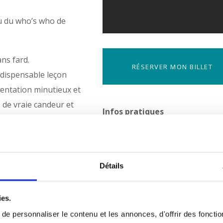
u du who’s who de
ans fard.
RÉSERVER MON BILLET
ndispensable leçon
mentation minutieux et
 de vraie candeur et
Infos pratiques
Durée : 1h15
Tout Public – Dès 13 ans
Tarifs : 11€ à 23€ –
Placement 
Détails
Distribution
uits, alors autant se
ies.
Texte :
Audrey Vernon
le)
e personnaliser le contenu et les annonces, d'offrir des fonctio
Jeu :
Giorgia Sinicorni