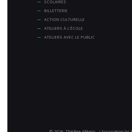
SCOLAIRES
e
BILLETTERIE
n
t
ACTION CULTURELLE
e
ATELIERS À L’ÉCOLE
m
ATELIERS AVEC LE PUBLIC
e
n
t
© 2026.
Théâtre Allégro.
/ Association loi 