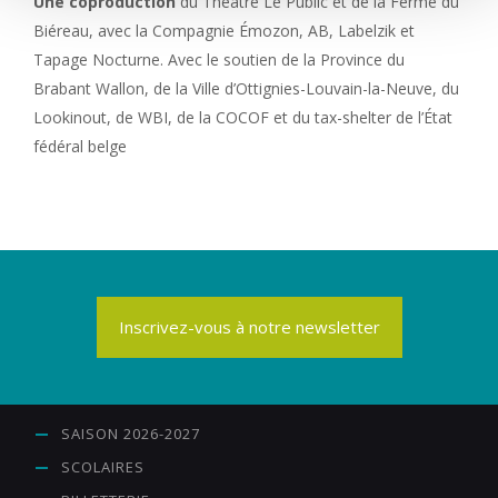
Une coproduction
du Théâtre Le Public et de la Ferme du
n
t
Biéreau, avec la Compagnie Émozon, AB, Labelzik et
Tapage Nocturne. Avec le soutien de la Province du
Brabant Wallon, de la Ville d’Ottignies-Louvain-la-Neuve, du
Lookinout, de WBI, de la COCOF et du tax-shelter de l’État
fédéral belge
Inscrivez-vous à notre newsletter
SAISON 2026-2027
SCOLAIRES