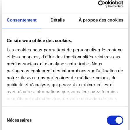
Consentement
Détails
À propos des cookies
Ce site web utilise des cookies.
Les cookies nous permettent de personnaliser le contenu
et les annonces, d'offrir des fonctionnalités relatives aux
RÉSERVER MON BILLET
médias sociaux et d'analyser notre trafic. Nous
partageons également des informations sur l'utilisation de
notre site avec nos partenaires de médias sociaux, de
Infos pratiques
publicité et d'analyse, qui peuvent combiner celles-ci
Durée : 1h20
avec d'autres informations que vous leur avez fournies
Tout Public – Dès 9 ans
ou qu'ils ont collectées lors de votre utilisation de leurs
services.
Tarifs : 13€ à 26€ –
– Salle
Placement numéroté
Jean-Louis Barrault
S
Nécessaires
é
l