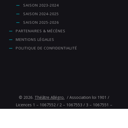
SAISON 2023-2024
SAISON 2024-2025
SAISON 2025-2026
PARTENAIRES & MÉCÈNES
MENTIONS LÉGALES
POLITIQUE DE CONFIDENTIALITÉ
© 2026.
Théâtre Allégro.
/ Association loi 1901 /
Licences 1 – 1067552 / 2 – 1067553 / 3 – 1067551 –
Programmation spectacles vivants – Miribel – Ain (01)