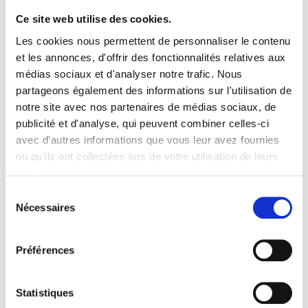
Ce site web utilise des cookies.
Les cookies nous permettent de personnaliser le contenu
et les annonces, d'offrir des fonctionnalités relatives aux
médias sociaux et d'analyser notre trafic. Nous
partageons également des informations sur l'utilisation de
notre site avec nos partenaires de médias sociaux, de
publicité et d'analyse, qui peuvent combiner celles-ci
avec d'autres informations que vous leur avez fournies
ou qu'ils ont collectées lors de votre utilisation de leurs
services.
RÉSERVER MON BILLET
S
Nécessaires
é
l
Infos pratiques
e
Préférences
Durée : 1h15
c
Tout Public – Dès 9 ans
t
i
Statistiques
Tarifs : 11€ à 23€ – Placement numéroté
– Salle