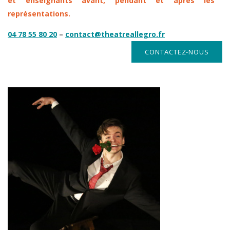
et enseignants avant, pendant et après les
représentations.
04 78 55 80 20
–
contact@theatreallegro.fr
CONTACTEZ-NOUS