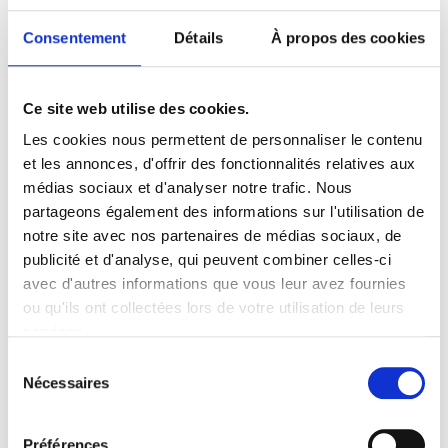
MER 10 DÉC, 09:30
Rêve Acrobatique
Consentement
Détails
À propos des cookies
PLUS D’INFORMATIONS
Ce site web utilise des cookies.
Les cookies nous permettent de personnaliser le contenu
et les annonces, d'offrir des fonctionnalités relatives aux
médias sociaux et d'analyser notre trafic. Nous
partageons également des informations sur l'utilisation de
notre site avec nos partenaires de médias sociaux, de
publicité et d'analyse, qui peuvent combiner celles-ci
avec d'autres informations que vous leur avez fournies
ou qu'ils ont collectées lors de votre utilisation de leurs
services.
S
Nécessaires
é
l
e
Préférences