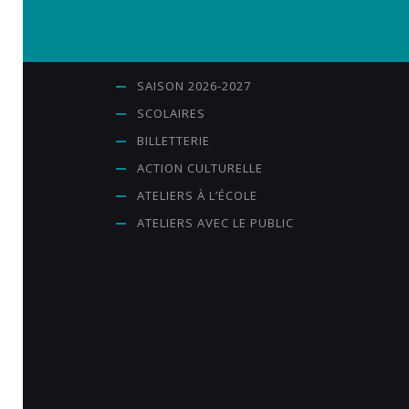
n
s
e
SAISON 2026-2027
n
t
SCOLAIRES
e
BILLETTERIE
m
ACTION CULTURELLE
e
ATELIERS À L’ÉCOLE
n
t
ATELIERS AVEC LE PUBLIC