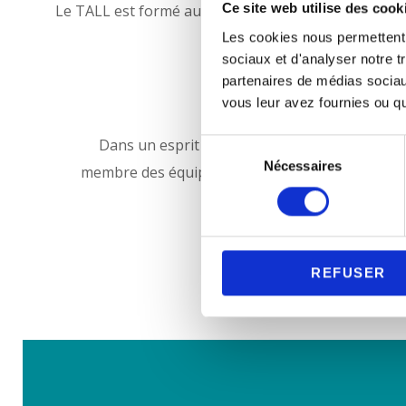
Ce site web utilise des cook
Le TALL est formé aux questions de Violences et Harc
Les cookies nous permettent d
sociaux et d'analyser notre t
partenaires de médias sociaux
vous leur avez fournies ou qu'
Dans un esprit de développement durable et d
S
Nécessaires
é
membre des équipes artistiques attachées aux spe
l
e
c
t
REFUSER
i
o
n
d
u
c
o