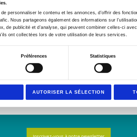
ies.
èlement Sexiste et Sexuelle (VHSS), il est sensible et se
mobilise contre toute forme de violence.
e personnaliser le contenu et les annonces, d'offrir des fonctio
rafic. Nous partageons également des informations sur l'utilisati
, de publicité et d'analyse, qui peuvent combiner celles-ci avec
Écoresponsabilité
ils ont collectées lors de votre utilisation de leurs services.
e protection de la planète, le TALL s’assure que chaque
Préférences
Statistiques
ctacles accueillis est muni d’une gourde afin d’éviter la
multiplication des petites bouteilles d’eau.
AUTORISER LA SÉLECTION
T
Inscrivez-vous à notre newsletter